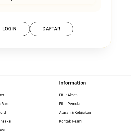
LOGIN
DAFTAR
Information
ber
Fitur Akses
n Baru
Fitur Pemula
ord
Aturan & Kebijakan
ansaksi
Kontak Resmi
kasi